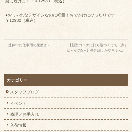
楽に履けます：￥12980（税込）
●おしゃれなデザインなのに軽量！おでかけにぴったりです：
￥12980（税込）
←
連休中に仕事用の靴磨き♪
【新型コロナに打ち勝つ！うち（家）
活～その5～】番外編：かやちゃん♪
→
カテゴリー
スタッフブログ
イベント
修理／お手入れ
入荷情報