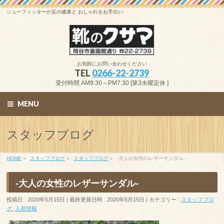
シューフィッターが足の健康と おしゃれをお手伝い
お気軽にお問い合わせください
TEL
0266-22-2739
受付時間 AM9:30～PM7:30 [第3水曜定休 ]
MENU
スタッフブログ
HOME
»
スタッフブログ
»
スタッフブログ
»
-大人の女性のレザーサンダル-
-大人の女性のレザーサンダル-
投稿日 : 2020年5月15日
最終更新日時 : 2020年5月15日
カテゴリー :
スタッフブロ
グ
,
入荷情報