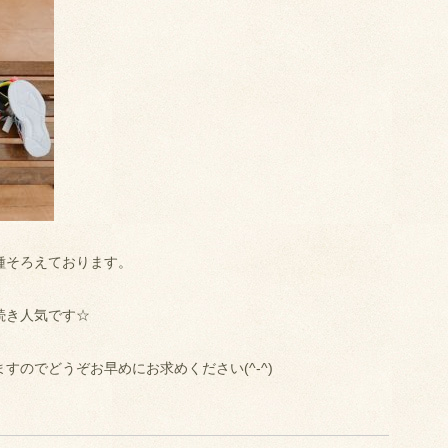
種そろえております。
続き人気です☆
すのでどうぞお早めにお求めください(^-^)