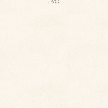
←
桜咲く！