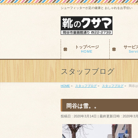
シューフィッターが足の健康と おしゃれをお手伝い
トップページ
サービ
HOME
Serv
スタッフブログ
HOME
»
スタッフブログ
»
スタッフブログ
»
岡谷は
岡谷は雪。。
投稿日 : 2020年3月14日
最終更新日時 : 2020年3