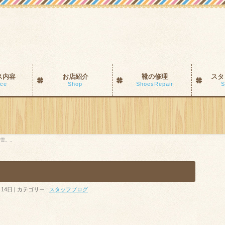
ス内容
お店紹介
靴の修理
スタ
ice
Shop
ShoesRepair
S
雪。。
月14日
カテゴリー :
スタッフブログ